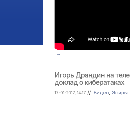
→
Игорь Драндин на теле
доклад о кибератаках
//
Видео
,
Эфиры
17-01-2017, 14:17