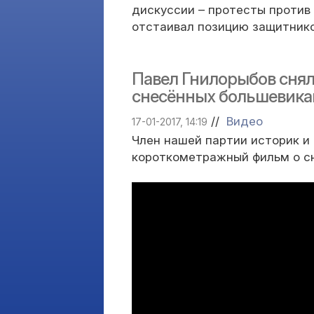
дискуссии – протесты против
отстаивал позицию защитнико
Павел Гнилорыбов сня
снесённых большевика
//
Видео
17-01-2017, 14:19
Член нашей партии историк и
короткометражный фильм о с