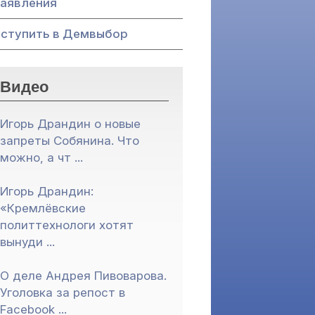
Заявления
Вступить в Демвыбор
Видео
Игорь Драндин о новые
запреты Собянина. Что
можно, а чт ...
Игорь Драндин:
«Кремлёвские
политтехнологи хотят
вынуди ...
О деле Андрея Пивоварова.
Уголовка за репост в
Facebook ...