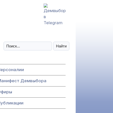
Персоналии
Манифест Демвыбора
Эфиры
Публикации