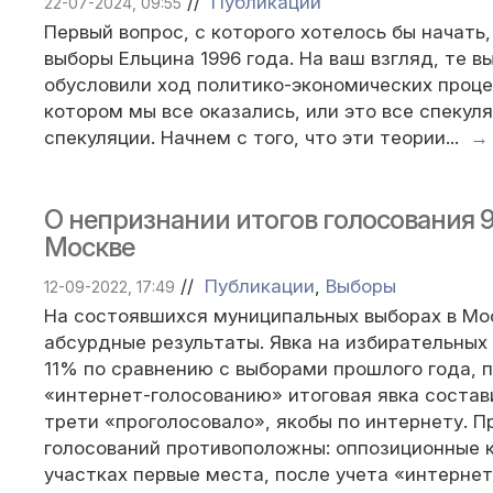
//
Публикации
22-07-2024, 09:55
Первый вопрос, с которого хотелось бы начать
выборы Ельцина 1996 года. На ваш взгляд, те 
обусловили ход политико-экономических процес
котором мы все оказались, или это все спекуля
спекуляции. Начнем с того, что эти теории...
→
О непризнании итогов голосования 9-
Москве
//
Публикации
,
Выборы
12-09-2022, 17:49
На состоявшихся муниципальных выборах в Мо
абсурдные результаты. Явка на избирательных
11% по сравнению с выборами прошлого года, п
«интернет-голосованию» итоговая явка состави
трети «проголосовало», якобы по интернету. П
голосований противоположны: оппозиционные 
участках первые места, после учета «интерне