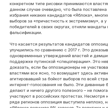
конкретном типе рисовки принимаются властя
данном случае очевидно, что была поставлена
избрания никаких кандидатов «Яблока», многи
выборов за «причастность к экстремизму», а у
победителей в своих округах, отняли мандаты
фальсификации.
Что касается результатов кандидатов оппозици
улучшились по сравнению с 2017 г. Это доказы
одновременных утверждений властей и демши
поддержке путинской «спецоперации». Это не
доказать, если бы оппозиционеры не участвова
властями все ясно, то возмущает здесь актив
агитировавшей за бойкот выборов по всей стран
интернет-голосования не было. Эти диванные б
делают и ничего другого полезного – не помог
участвуют в российских протестах. Несмотря н
ряде регионов оппозиция выступила неплохо, н
«Яблоко» получило 9% голосов. Те политики и