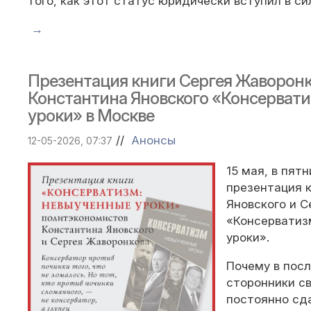
того, как этот статус юридически вступил в си
→
Презентация книги Сергея Жаворонк
Константина Яновского «Консерват
уроки» в Москве
//
Анонсы
12-05-2026, 07:37
15 мая, в пятн
презентация 
Яновского и 
«Консерватиз
уроки».
Почему в посл
сторонники с
постоянно сд