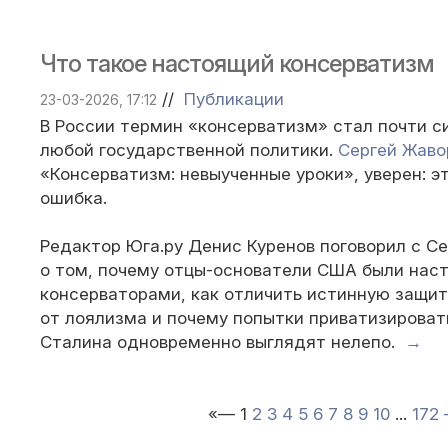
Что такое настоящий консерватизм
//
Публикации
23-03-2026, 17:12
В России термин «консерватизм» стал почти 
любой государственной политики.
Сергей Жаво
«Консерватизм: невыученные уроки», уверен: 
ошибка.
Редактор Юга.ру Денис Куренов поговорил с 
о том, почему отцы-основатели США были нас
консерваторами, как отличить истинную защит
от лоялизма и почему попытки приватизироват
Сталина одновременно выглядят нелепо.
→
«—
1
2
3
4
5
6
7
8
9
10
...
172