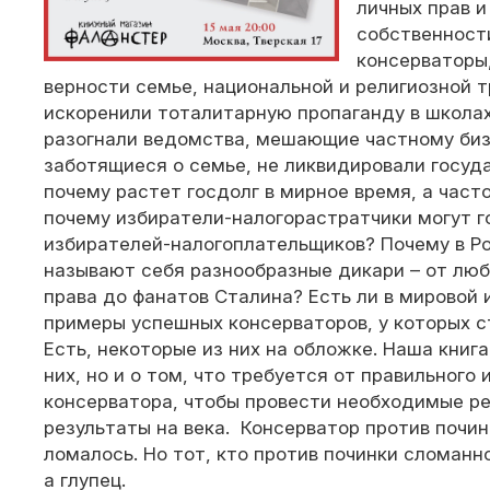
личных прав и
собственност
консерваторы
верности семье, национальной и религиозной т
искоренили тоталитарную пропаганду в школах
разогнали ведомства, мешающие частному биз
заботящиеся о семье, не ликвидировали госу
почему растет госдолг в мирное время, а часто
почему избиратели-налогорастратчики могут г
избирателей-налогоплательщиков? Почему в Р
называют себя разнообразные дикари – от лю
права до фанатов Сталина? Есть ли в мировой 
примеры успешных консерваторов, у которых с
Есть, некоторые из них на обложке. Наша книга
них, но и о том, что требуется от правильного 
консерватора, чтобы провести необходимые р
результаты на века. Консерватор против починк
ломалось. Но тот, кто против починки сломанн
а глупец.