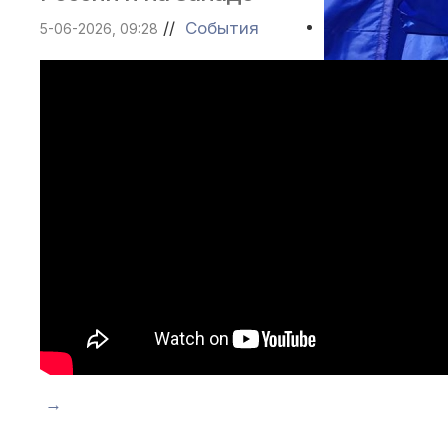
бьют 
//
События
5-06-2026, 09:28
Сергей 
Петербур
Игорь Дранди
Позиция «
относител
→