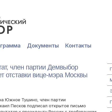
ограмма
Документы
Контакты
ат, член партии Демвыбор
т отставки вице-мэра Москвы
а
на Южное Тушино, член партии
хаил Песков подписал открытое письмо
путатов к президенту России с требованием