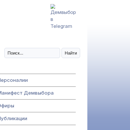
Персоналии
Манифест Демвыбора
Эфиры
Публикации