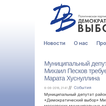
Новости
О нас
Пр
Муниципальный депут
Михаил Песков требуе
Марата Хуснуллин
//
События
6-06-2016, 21:41
Муниципальный депутат райо
«Демократический выбор» Ми
московских муниципальных де