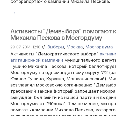
фоторепортаж о кампании Михаила Пескова.
→
Активисты "Демвыбора" помогают 
Михаила Пескова в Мосгордуму
//
Выборы
,
Москва
,
Мосгордума
29-07-2014, 12:16
Активисты "Демократического выбора"
активн
агитационной кампании
муниципального депут
Тушино Михаила Пескова, который баллотируе
Мосгордуму по одномандатному округу №2 (ра
Южное Тушино, Куркино, Молжаниновский). Ми
возглавлял московскую организацию "Демвыбор
требований закона (который запрещает избира
вынужден был выйти из нашей партии и выдвин
Мосгордумы от "Яблока". Тем не менее, мы п
помогать кампании Михаила Пескова, которог