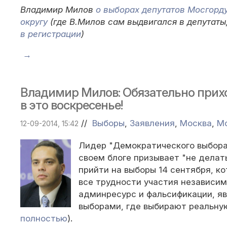
Владимир Милов
о выборах депутатов Мосгорд
округу
(где В.Милов сам выдвигался в депутаты
в регистрации
)
→
Владимир Милов: Обязательно прих
в это воскресенье!
//
Выборы
,
Заявления
,
Москва
,
М
12-09-2014, 15:42
Лидер "Демократического выбора
своем блоге призывает "не делат
прийти на выборы 14 сентября, ко
все трудности участия независи
админресурс и фальсификации, я
выборами, где выбирают реальную
полностью
).