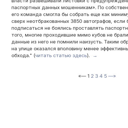
власти развешивали листовки с предупрежден
паспортных данных мошенникам». По собствен
его команда смогла бы собрать еще как мини
сверх неотбракованных 3850 автографов, если 
подписаться не боялись проставлять паспорт
того, многие проходившие мимо кубов не брали
данные из него не помнили наизусть. Таким об
на улице оказался вполовину менее эффективн
обхода." (
читать статью здесь
).
→
«—
1
2
3
4
5
—»
© 2010 — 2026 «