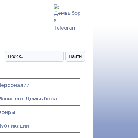
Персоналии
Манифест Демвыбора
Эфиры
Публикации