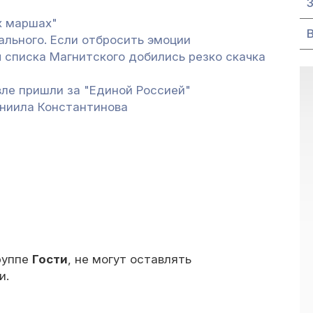
х маршах"
ального. Если отбросить эмоции
 списка Магнитского добились резко скачка
вле пришли за "Единой Россией"
аниила Константинова
руппе
Гости
, не могут оставлять
и.