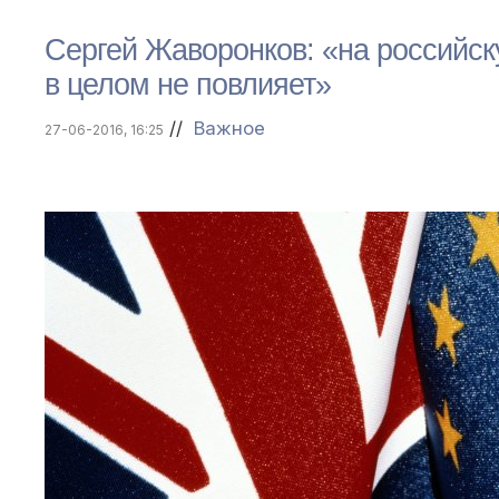
Сергей Жаворонков: «на российску
в целом не повлияет»
//
Важное
27-06-2016, 16:25